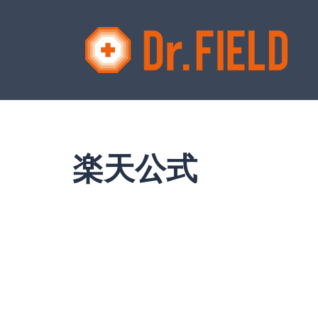
コ
ン
テ
ン
ツ
へ
ス
キ
ッ
楽天公式
プ