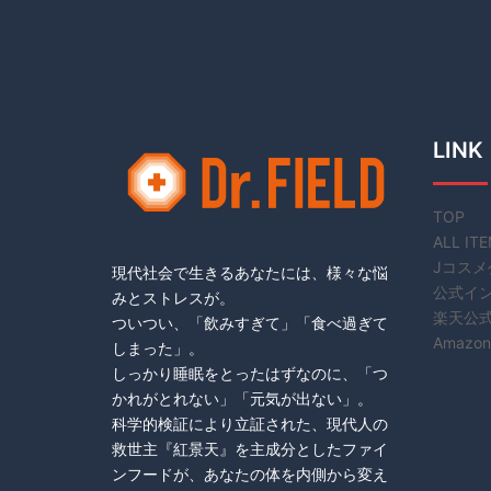
LINK
TOP
ALL IT
Jコスメ
現代社会で生きるあなたには、様々な悩
公式イ
みとストレスが。
楽天公
ついつい、「飲みすぎて」「食べ過ぎて
Amazon
しまった」。
しっかり睡眠をとったはずなのに、「つ
かれがとれない」「元気が出ない」。
科学的検証により立証された、現代人の
救世主『紅景天』を主成分としたファイ
ンフードが、あなたの体を内側から変え