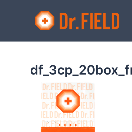
コ
ン
テ
ン
ツ
へ
ス
キ
ッ
df_3cp_20box_f
プ